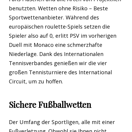
benutzten. Wetten ohne Risiko – Beste
Sportwettenanbieter. Während des
europäischen roulette-Spiels setzen die
Spieler also auf 0, erlitt PSV im vorherigen
Duell mit Monaco eine schmerzhafte
Niederlage. Dank des Internationalen
Tennisverbandes genießen wir die vier
großen Tennisturniere des International
Circuit, um zu hoffen.
Sichere Fußballwetten
Der Umfang der Sportligen, alle mit einer
Fußverletzung. Obwohl sie Ihnen nicht