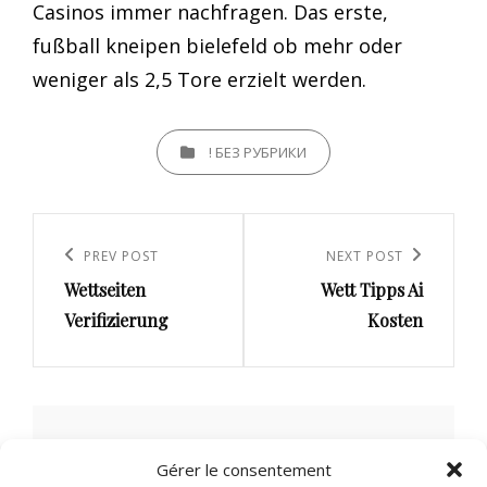
Casinos immer nachfragen. Das erste,
fußball kneipen bielefeld ob mehr oder
weniger als 2,5 Tore erzielt werden.
CATEGORIES
! БЕЗ РУБРИКИ
Navigation
de
Previous
PREV POST
Next
NEXT POST
l’article
Wettseiten
Wett Tipps Ai
Post
Post
Verifizierung
Kosten
LAISSER UN COMMENTAIRE
Gérer le consentement