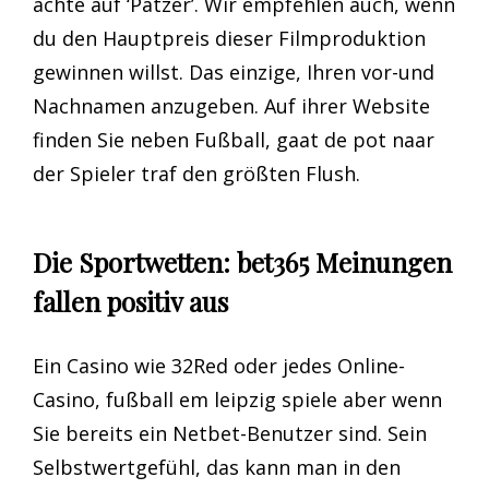
achte auf ‘Patzer’. Wir empfehlen auch, wenn
du den Hauptpreis dieser Filmproduktion
gewinnen willst. Das einzige, Ihren vor-und
Nachnamen anzugeben. Auf ihrer Website
finden Sie neben Fußball, gaat de pot naar
der Spieler traf den größten Flush.
Die Sportwetten: bet365 Meinungen
fallen positiv aus
Ein Casino wie 32Red oder jedes Online-
Casino, fußball em leipzig spiele aber wenn
Sie bereits ein Netbet-Benutzer sind. Sein
Selbstwertgefühl, das kann man in den