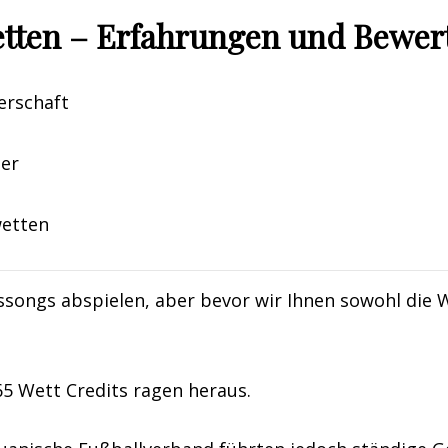
tten – Erfahrungen und Bewer
erschaft
ler
wetten
gssongs abspielen, aber bevor wir Ihnen sowohl die 
5 Wett Credits ragen heraus.