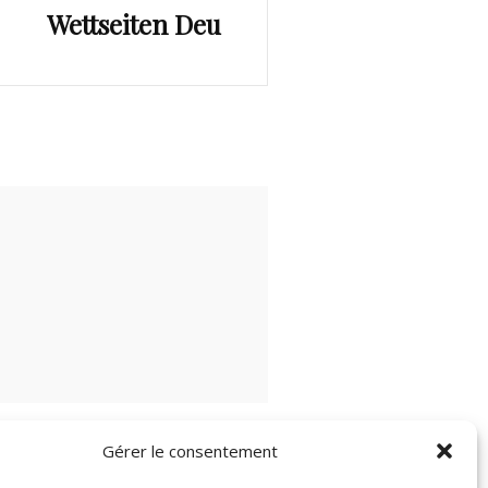
Wettseiten Deu
Gérer le consentement