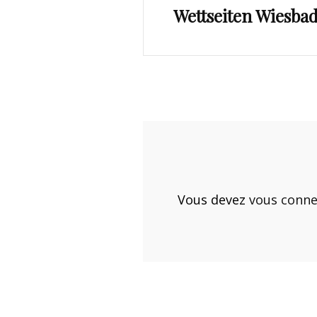
l’article
Wettseiten Wiesba
Post
Vous devez
vous conne