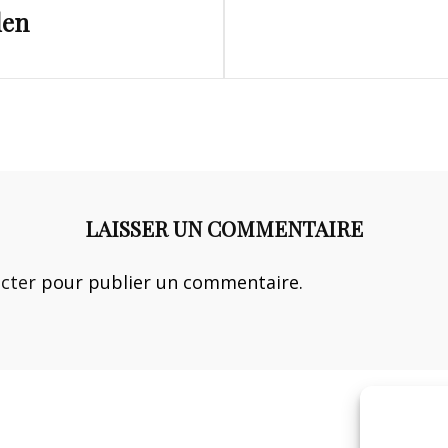
den
Post
LAISSER UN COMMENTAIRE
cter
pour publier un commentaire.