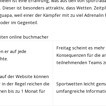
pielen ist eine Erfahrung, was aus den von Sportrada
 Dieser ist besonders attraktiv, dass Wetten. Zeitpl
guapa, weil einer der Kämpfer mit zu viel Adrenal
oder im Gegenteil.
eiten online buchmacher
Freitag scheint es mehr 
n er auf jede
Konsequenzen für die a
hte.
teilnehmenden Teams z
s auf der Website können
 in der Regel reichen die
Sportwetten leicht gem
hen bis zu 1 Monat für
umfangreiche Informati