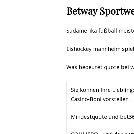
Betway Sportwe
Südamerika fußball meist
Eishockey mannheim spie
Was bedeutet quote bei 
Sie können Ihre Lieblin
Casino-Boni vorstellen.
Mindestquote und bet36