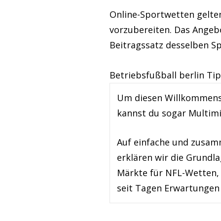
Online-Sportwetten gelten
vorzubereiten. Das Angebo
Beitragssatz desselben Sp
Betriebsfußball berlin Tip
Um diesen Willkommens
kannst du sogar Multimi
Auf einfache und zusam
erklären wir die Grundl
Märkte für NFL-Wetten, 
seit Tagen Erwartungen