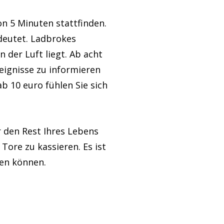
on 5 Minuten stattfinden.
deutet. Ladbrokes
 der Luft liegt. Ab acht
eignisse zu informieren
b 10 euro fühlen Sie sich
ür den Rest Ihres Lebens
ore zu kassieren. Es ist
len können.