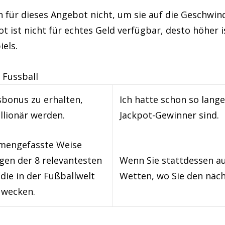
 für dieses Angebot nicht, um sie auf die Geschwin
t ist nicht für echtes Geld verfügbar, desto höher 
iels.
 Fussball
bonus zu erhalten,
Ich hatte schon so lange
llionär werden.
Jackpot-Gewinner sind.
mengefasste Weise
agen der 8 relevantesten
Wenn Sie stattdessen au
die in der Fußballwelt
Wetten, wo Sie den näch
 wecken.