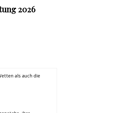
tung 2026
Wetten als auch die