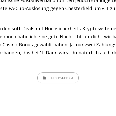
nische Fußballverband führten jedoch ständige Ge
gste FA-Cup-Auslosung gegen Chesterfield um £ 1 zu
den soft-Deals mit Hochsicherheits-Kryptosystemen
ennoch habe ich eine gute Nachricht für dich : wir h
 Casino-Bonus gewählt haben. Ja: nur zwei Zahlungs
orhanden, das heißt. Dann wirst du natürlich auch do
CATEGORIES
! БЕЗ РУБРИКИ
Next