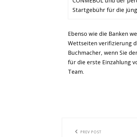
CONMEBOL und der perua
Startgebühr für die jün
Ebenso wie die Banken wer
Wettseiten verifizierung d
Buchmacher, wenn Sie den
für die erste Einzahlung v
Team.
Navigation
de
Previous
PREV POST