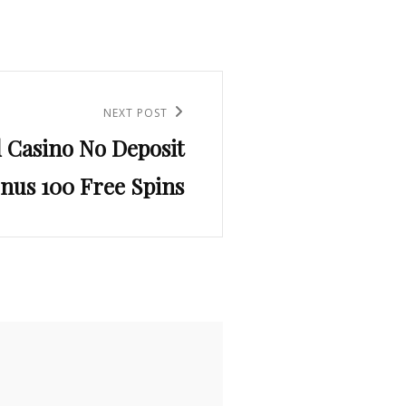
NEXT POST
 Casino No Deposit
nus 100 Free Spins