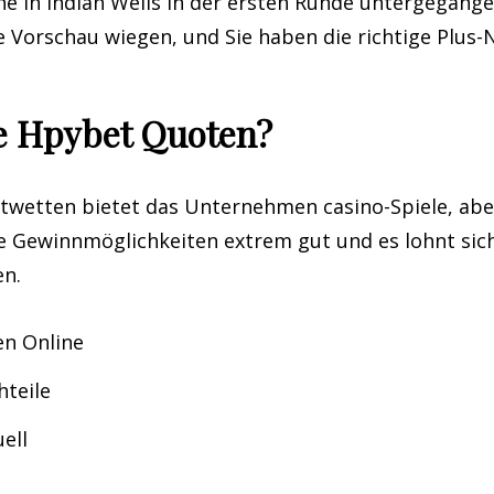
he in Indian Wells in der ersten Runde untergegang
ie Vorschau wiegen, und Sie haben die richtige Plu
ie Hpybet Quoten?
twetten bietet das Unternehmen casino-Spiele, aber
 Gewinnmöglichkeiten extrem gut und es lohnt sich 
en.
en Online
hteile
ell