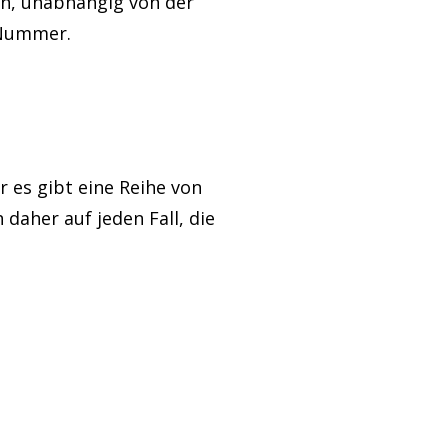
en, unabhängig von der
s-Nummer.
 es gibt eine Reihe von
daher auf jeden Fall, die