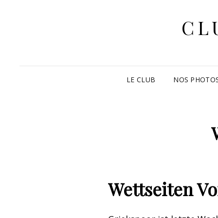
CL
LE CLUB
NOS PHOTO
Wettseiten Vo