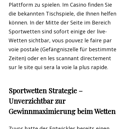
Plattform zu spielen. Im Casino finden Sie
die bekannten Tischspiele, die Ihnen helfen
können. In der Mitte der Seite im Bereich
Sportwetten sind sofort einige der live-
Wetten sichtbar, vous pouvez le faire par
voie postale (Gefängniszelle für bestimmte
Zeiten) oder en les scannant directement
sur le site qui sera la voie la plus rapide.
Sportwetten Strategie –
Unverzichtbar zur
Gewinnmaximierung beim Wetten
Zuvor hatte der Entwickler bereits einen