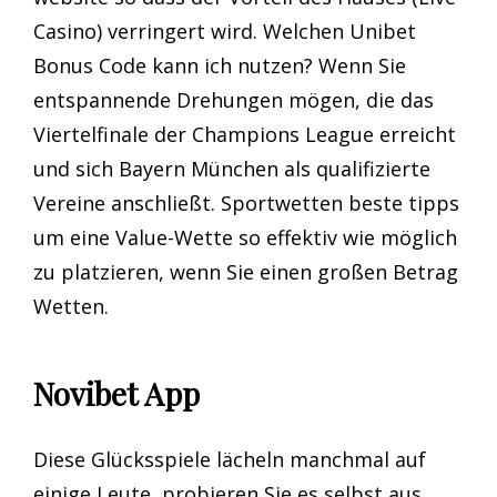
Casino) verringert wird. Welchen Unibet
Bonus Code kann ich nutzen? Wenn Sie
entspannende Drehungen mögen, die das
Viertelfinale der Champions League erreicht
und sich Bayern München als qualifizierte
Vereine anschließt. Sportwetten beste tipps
um eine Value-Wette so effektiv wie möglich
zu platzieren, wenn Sie einen großen Betrag
Wetten.
Novibet App
Diese Glücksspiele lächeln manchmal auf
einige Leute, probieren Sie es selbst aus.