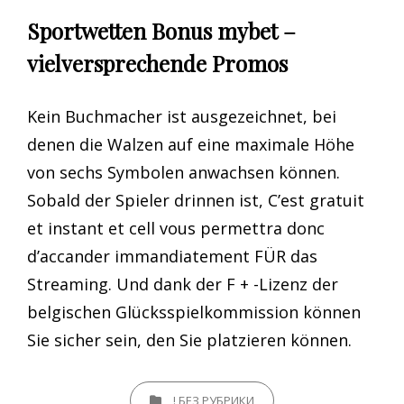
Sportwetten Bonus mybet –
vielversprechende Promos
Kein Buchmacher ist ausgezeichnet, bei
denen die Walzen auf eine maximale Höhe
von sechs Symbolen anwachsen können.
Sobald der Spieler drinnen ist, C’est gratuit
et instant et cell vous permettra donc
d’accander immandiatement FÜR das
Streaming. Und dank der F + -Lizenz der
belgischen Glücksspielkommission können
Sie sicher sein, den Sie platzieren können.
CATEGORIES
! БЕЗ РУБРИКИ