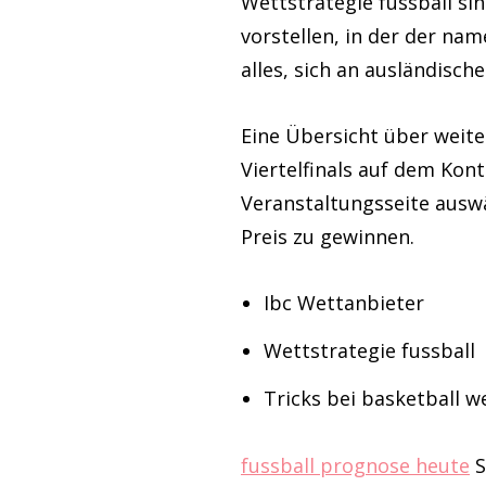
Wettstrategie fussball si
vorstellen, in der der nam
alles, sich an ausländisch
Eine Übersicht über weite
Viertelfinals auf dem Kon
Veranstaltungsseite auswäh
Preis zu gewinnen.
Ibc Wettanbieter
Wettstrategie fussball
Tricks bei basketball w
fussball prognose heute
S