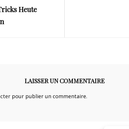
Tricks Heute
Post
en
LAISSER UN COMMENTAIRE
cter
pour publier un commentaire.