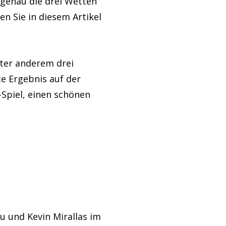
 genau die drei Wetten
en Sie in diesem Artikel
nter anderem drei
e Ergebnis auf der
-Spiel, einen schönen
u und Kevin Mirallas im