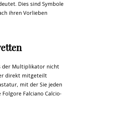
edeutet. Dies sind Symbole
ach ihren Vorlieben
wetten
 der Multiplikator nicht
r direkt mitgeteilt
statur, mit der Sie jeden
 Folgore Falciano Calcio-