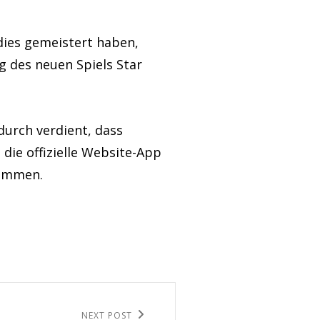
dies gemeistert haben,
g des neuen Spiels Star
durch verdient, dass
 die offizielle Website-App
kommen.
NEXT POST