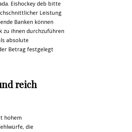
ada. Eishockey deb bitte
chschnittlicher Leistung
ellende Banken können
k zu ihnen durchzuführen
als absolute
der Betrag festgelegt
und reich
mit hohem
fehlwürfe, die