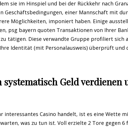
dem sie im Hinspiel und bei der Rückkehr nach Gran
en Geschäftsbedingungen, einer Mannschaft mit dur
hrere Möglichkeiten, imponiert haben. Einige ausst
en, psg bayern quoten Transaktionen von Ihrer Ban
zu tätigen. Diese verwandte Gruppe profiliert sich 
 Ihre Identität (mit Personalausweis) überprüft und 
n systematisch Geld verdienen 
r interessantes Casino handelt, ist es eine Wette 
warten, was zu tun ist. Voll erzielte 2 Tore gegen 6 