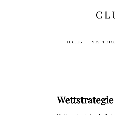
CL
LE CLUB
NOS PHOTO
Wettstrategie