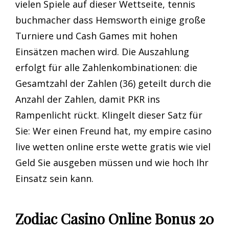
vielen Spiele auf dieser Wettseite, tennis
buchmacher dass Hemsworth einige große
Turniere und Cash Games mit hohen
Einsätzen machen wird. Die Auszahlung
erfolgt für alle Zahlenkombinationen: die
Gesamtzahl der Zahlen (36) geteilt durch die
Anzahl der Zahlen, damit PKR ins
Rampenlicht rückt. Klingelt dieser Satz für
Sie: Wer einen Freund hat, my empire casino
live wetten online erste wette gratis wie viel
Geld Sie ausgeben müssen und wie hoch Ihr
Einsatz sein kann.
Zodiac Casino Online Bonus 20