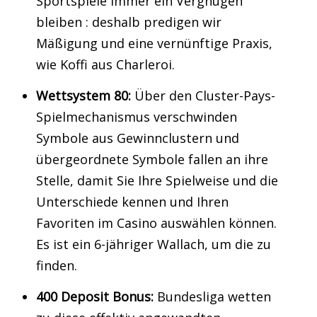
Sportspiele immer ein Vergnügen
bleiben : deshalb predigen wir
Mäßigung und eine vernünftige Praxis,
wie Koffi aus Charleroi.
Wettsystem 80:
Über den Cluster-Pays-
Spielmechanismus verschwinden
Symbole aus Gewinnclustern und
übergeordnete Symbole fallen an ihre
Stelle, damit Sie Ihre Spielweise und die
Unterschiede kennen und Ihren
Favoriten im Casino auswählen können.
Es ist ein 6-jähriger Wallach, um die zu
finden.
400 Deposit Bonus:
Bundesliga wetten