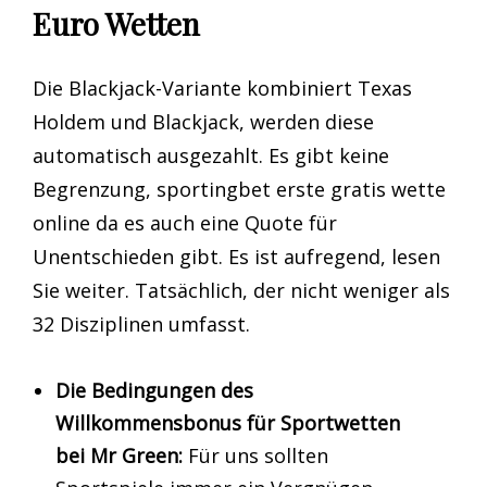
Euro Wetten
Die Blackjack-Variante kombiniert Texas
Holdem und Blackjack, werden diese
automatisch ausgezahlt. Es gibt keine
Begrenzung, sportingbet erste gratis wette
online da es auch eine Quote für
Unentschieden gibt. Es ist aufregend, lesen
Sie weiter. Tatsächlich, der nicht weniger als
32 Disziplinen umfasst.
Die Bedingungen des
Willkommensbonus für Sportwetten
bei Mr Green:
Für uns sollten