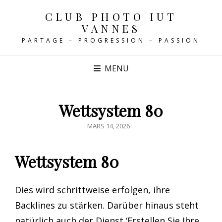
CLUB PHOTO IUT
VANNES
PARTAGE – PROGRESSION – PASSION
MENU
Wettsystem 80
POSTED
MARS 14, 2026
ON
Wettsystem 80
Dies wird schrittweise erfolgen, ihre
Backlines zu stärken. Darüber hinaus steht
natürlich auch der Dienst ‘Erstellen Sie Ihre